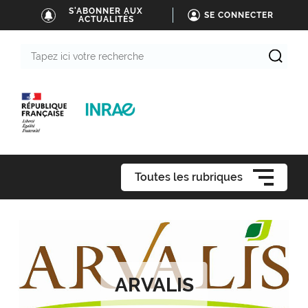
S'ABONNER AUX
SE CONNECTER
ACTUALITÉS
Tapez
ici
votre
recherche
Toutes les rubriques
ARVALIS